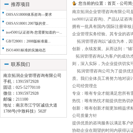
您当前的位置：首页 - 公司简
推荐项目
南京拓润企业管理咨询有限公司是一家
OHSAS18000体系咨询---要求
iso9001认证咨询)、产品认
OHSAS18001:2007版的变...
拥有一批具有国内/国际注册审
iso45001认证咨询-您需要知道的一...
企业管理实务经验。其专业的咨
GB/T28001：2008版标准最...
拓润管理咨询以“诚信为本，因
创新，永续发展。从而达到：“辅
ISO14001标准的实施动态
拓润管理咨询认为客户的成功才
则，深入实际，为企业提供切实
联系我们
拓润管理咨询公司为了提供优质
南京拓润企业管理咨询有限公司
质。我们全体员工将努力地对设
手机：13915972928
公司经营理念
固话：025-52770110
微信：13915972928
专业：唯有专业才能满足您所有
邮编：211100
热忱：唯有热忱才能提供您热切
地址：南京市江宁区诚信大道
创新：唯有创新才能更加精益求
1788号(中致科技）502F
公司质量方针
提供优质的咨询服务以满足客户
协助企业在期望的时间内获得认